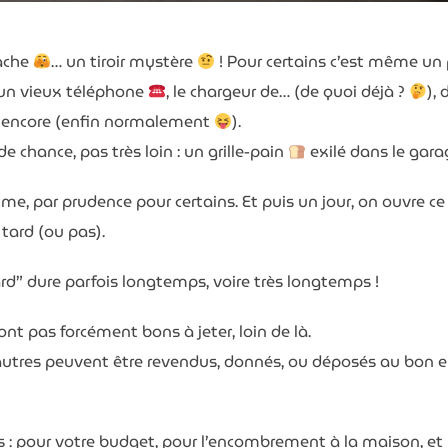
cache
… un tiroir mystère
! Pour certains c’est même un p
 un vieux téléphone
, le chargeur de… (de quoi déjà ?
),
e encore (enfin normalement
).
 chance, pas très loin : un grille-pain
exilé dans le gara
me, par prudence pour certains. Et puis un jour, on ouvre ce t
tard (ou pas).
ard” dure parfois longtemps, voire très longtemps !
ont pas forcément bons à jeter, loin de là.
’autres peuvent être revendus, donnés, ou déposés au bon en
: pour votre budget, pour l’encombrement à la maison, et 