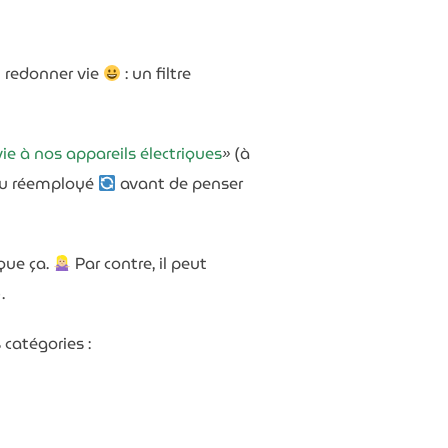
ui redonner vie
: un filtre
vie à nos appareils électriques
»
(à
u réemployé
avant de penser
 que ça.
Par contre, il peut
.
 catégories :