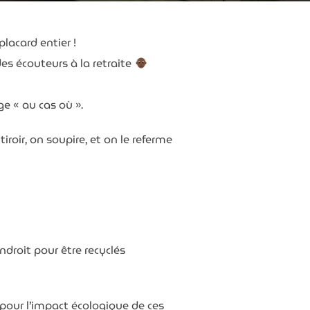
lacard entier !
 des écouteurs à la retraite
ge « au cas où ».
iroir, on soupire, et on le referme
droit pour être recyclés
pour l’impact écologique de ces