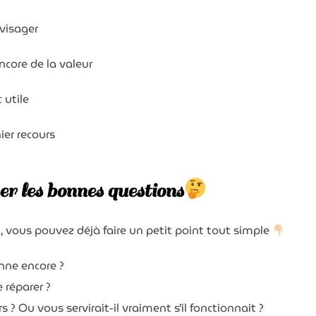
nvisager
ncore de la valeur
 utile
nier recours
er les bonnes questions
onjour et bienvenue sur notre bl
, vous pouvez déjà faire un petit point tout simple
Nous vous offrons
, en complément, notre dossier :
onne encore ?
Les 10 gestes écolos qui font économiser
jusqu'à 100 € par mois
e réparer ?
Mon prénom
rs ? Ou vous servirait-il vraiment s’il fonctionnait ?