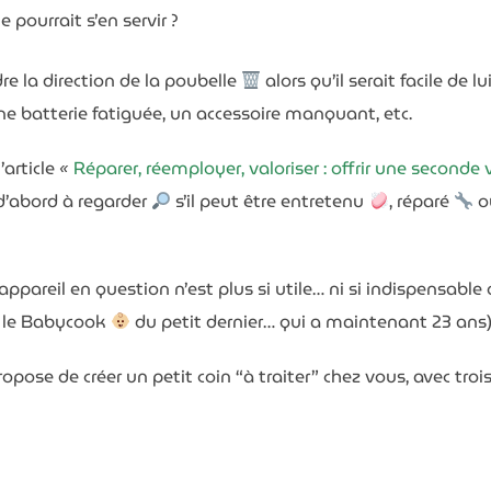
 pourrait s’en servir ?
Mon adresse email préférée
re la direction de la poubelle
alors qu’il serait facile de l
Recevoir mon dossier
ne batterie fatiguée, un accessoire manquant, etc.
Sachez que, moi non plus je n'aime pas les spams
. Donc votre adresse mail ne sera jamais cédée ni revendue !
article
«
Réparer, réemployer, valoriser : offrir une seconde 
En vous inscrivant ici,
vous recevrez des articles, des vidéos, offre commerciales,
podcasts
et autres conseils pour vous aider à allier économie
& écologie
.
 d’abord à regarder
s’il peut être entretenu
, réparé
o
Vous pouvez vous désabonner à tout instant
l’appareil en question n’est plus si utile… ni si indispensable
re le Babycook
du petit dernier… qui a maintenant 23 ans)
propose de créer un petit coin “à traiter” chez vous, avec trois