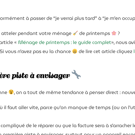
normément à passer de “je verrai plus tard” à “je m’en occu
 y atteler pendant votre ménage
de printemps
?
rticle «
Ménage de printemps : le guide complet
», nous av
Si vous n’avez pas eu la chance
de lire cet article cliquez
ère piste à envisager
anne
, on a tout de même tendance à penser direct : nou
il faut aller vite, parce qu’on manque de temps (ou on l’ut
 compliqué de le réparer ou que la facture sera à s’arracher 
a première piste à envisager, surtout pour un appareil enco