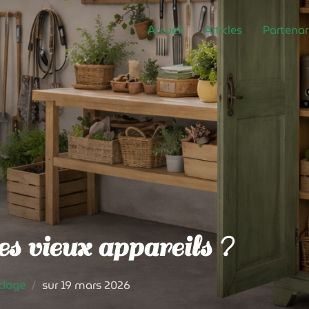
Accueil
Articles
Partenar
es vieux appareils ?
Publié
clage
sur
19 mars 2026
le