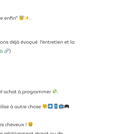
pe enfin”
.
ions déjà évoqué l’entretien et la
là
)
vel achat à programmer
.
ilise à autre chose
les cheveux !
re relativement récent ou de