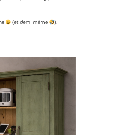
ans
(et demi même
).