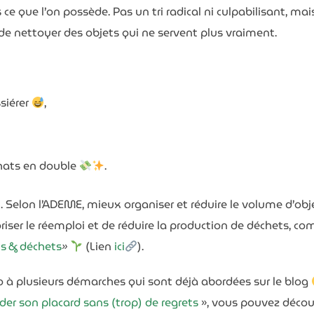
ns ce que l’on possède. Pas un tri radical ni culpabilisant, mai
t de nettoyer des objets qui ne servent plus vraiment.
siérer
,
hats en double
.
n. Selon l’ADEME, mieux organiser et réduire le volume d’ob
onjour et bienvenue sur notre bl
avoriser le réemploi et de réduire la production de déchets, 
Nous vous offrons
, en complément, notre dossier :
ts & déchets
»
(Lien
ici
).
Les 10 gestes écolos qui font économiser
écho à plusieurs démarches qui sont déjà abordées sur le blog
jusqu'à 100 € par mois
Mon prénom
der son placard sans (trop) de regrets
», vous pouvez décou