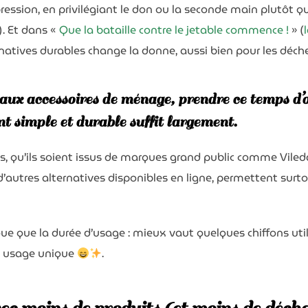
ssion, en privilégiant le don ou la seconde main plutôt que
Mon adresse email préférée
). Et dans «
Que la bataille contre le jetable commence !
» (
ernatives durables change la donne, aussi bien pour les déc
Recevoir mon dossier
ux accessoires de ménage, prendre ce temps d’
Sachez que, moi non plus je n'aime pas les spams
. Donc votre adresse mail ne sera jamais cédée ni revendue !
En vous inscrivant ici,
vous recevrez des articles, des vidéos, offre commerciales,
podcasts
et autres conseils pour vous aider à allier économie
& écologie
.
nt simple et durable suffit largement.
Vous pouvez vous désabonner à tout instant
nts, qu’ils soient issus de marques grand public comme Vile
d’autres alternatives disponibles en ligne, permettent surt
rque que la durée d’usage : mieux vaut quelques chiffons ut
à usage unique
.