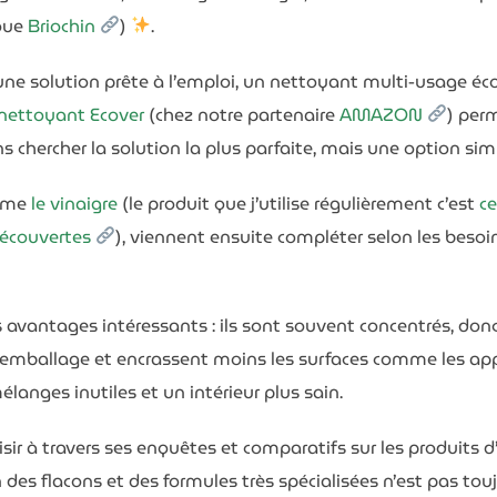
rque
Briochin
)
.
 une solution prête à l’emploi, un nettoyant multi-usage écol
nettoyant Ecover
(chez notre partenaire
AMAZON
) per
ns chercher la solution la plus parfaite, mais une option si
omme
le vinaigre
(le produit que j’utilise régulièrement c’est
ce
é
c
ouvertes
), viennent ensuite compléter selon les besoin
s avantages intéressants : ils sont souvent concentrés, don
’emballage et encrassent moins les surfaces comme les ap
langes inutiles et un intérieur plus sain.
ir à travers ses enquêtes et comparatifs sur les produits d’e
ion des flacons et des formules très spécialisées n’est pas 