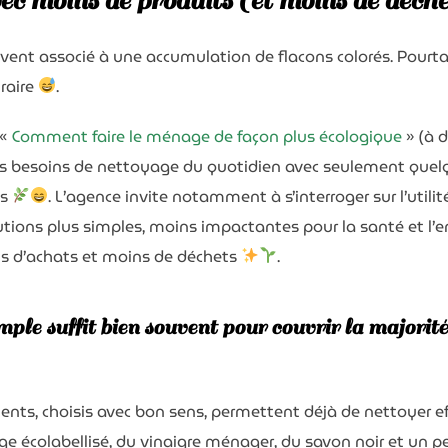
c moins de produits (et moins de déch
nt associé à une accumulation de flacons colorés. Pourtant
traire
.
 «
Comment faire le ménage de façon plus écologique
» (à 
des besoins de nettoyage du quotidien avec seulement quel
is
. L’agence invite notamment à s’interroger sur l’utilit
lutions plus simples, moins impactantes pour la santé et 
ns d’achats et moins de déchets
.
ple suffit bien souvent pour couvrir la majorité
nts, choisis avec bon sens, permettent déjà de nettoyer ef
ge écolabellisé, du vinaigre ménager, du savon noir et un 