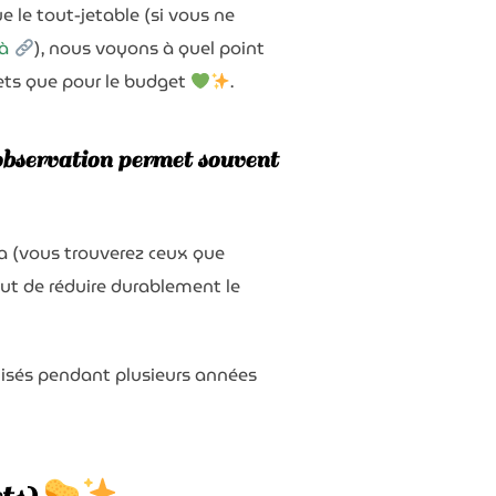
 le tout-jetable (si vous ne
là
), nous voyons à quel point
hets que pour le budget
.
observation permet souvent
da (vous trouverez ceux que
out de réduire durablement le
ilisés pendant plusieurs années