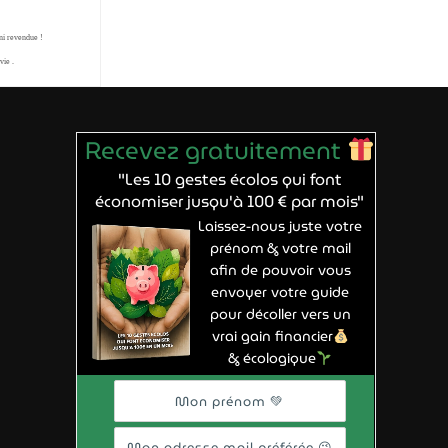
ni revendue !
vie .
Recevez gratuitement
"Les 10 gestes écolos qui font
économiser jusqu'à 100 € par mois"
Laissez-nous juste votre
prénom & votre mail
afin de pouvoir vous
envoyer votre guide
pour décoller vers un
vrai gain financier
& écologique
Mon prénom
Mon adresse mail préférée