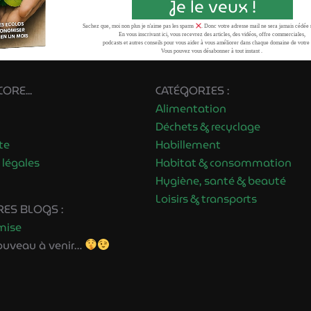
Je le veux !
Sachez que, moi non plus je n'aime pas les spams
. Donc votre adresse mail ne sera jamais cédée 
En vous inscrivant ici, vous recevrez des articles, des vidéos, offre commerciales,
podcasts et autres conseils pour vous aider à vous améliorer dans chaque domaine de votre 
Vous pouvez vous désabonner à tout instant .
ORE...
CATÉGORIES :
Alimentation
Déchets & recyclage
te
Habillement
légales
Habitat & consommation
Hygiène, santé & beauté
Loisirs & transports
ES BLOGS :
mise
nouveau à venir…