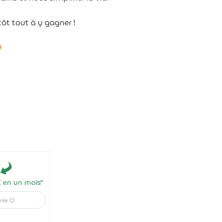
tôt tout à y gagner !
€ en un mois"
férée