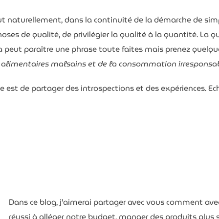
 naturellement, dans la continuité de la démarche de simpl
oses de qualité, de privilégier la qualité à la quantité. La q
la peut paraître une phrase toute faites mais prenez quelq
 alimentaires malsains et de la consommation irresponsab
idée est de partager des introspections et des expériences. E
Dans ce blog, j’aimerai partager avec vous comment ave
réussi à alléger notre budget, manger des produits plus sa