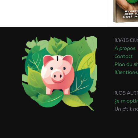
MAIS ENC
À propos
Contact
Plan du si
Mentions 
NOS AUTR
Je m'opti
Un p'tit 