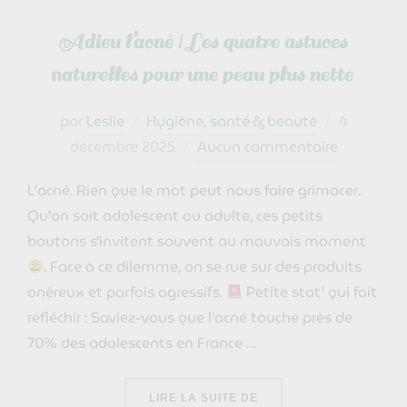
Adieu l’acné ! Les quatre astuces
naturelles pour une peau plus nette
Publié
par
Leslie
Hygiène, santé & beauté
4
le
décembre 2025
Aucun commentaire
L’acné. Rien que le mot peut nous faire grimacer.
Qu’on soit adolescent ou adulte, ces petits
boutons s’invitent souvent au mauvais moment
. Face à ce dilemme, on se rue sur des produits
onéreux et parfois agressifs.
Petite stat’ qui fait
réfléchir : Saviez-vous que l’acné touche près de
70% des adolescents en France …
« ADIEU L’ACNÉ ! LES
LIRE LA SUITE DE