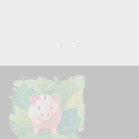
Pagination
1
2
des
publications