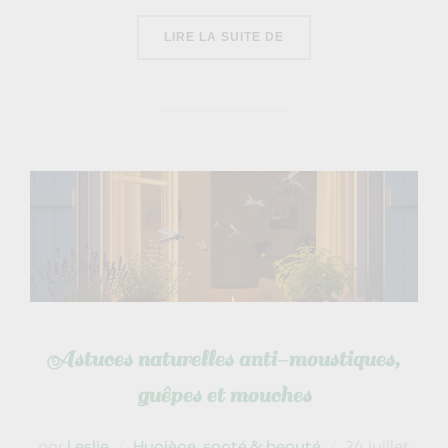
« LE JEÛNE INTERMITTE
LIRE LA SUITE DE
Astuces naturelles anti-moustiques,
guêpes et mouches
Publié
par
Leslie
Hygiène, santé & beauté
24 juillet