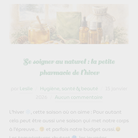
Se soigner au naturel : la petite
pharmacie de l’hiver
Publié
par
Leslie
Hygiène, santé & beauté
15 janvier
le
2026
Aucun commentaire
L’hiver
, cette saison où on aime : Pour autant
cela peut être aussi une saison qui met notre corps
à l’épreuve…
et parfois notre budget aussi.
Les températures chutent
, les journées