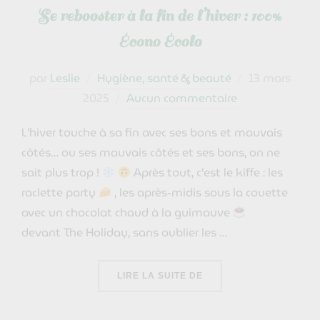
Se rebooster à la fin de l’hiver : 100%
Écono Écolo
Publié
par
Leslie
Hygiène, santé & beauté
13 mars
le
2025
Aucun commentaire
L’hiver touche à sa fin avec ses bons et mauvais
côtés… ou ses mauvais côtés et ses bons, on ne
sait plus trop !
Après tout, c’est le kiffe : les
raclette party
, les après-midis sous la couette
avec un chocolat chaud à la guimauve
devant The Holiday, sans oublier les …
« SE REBOOSTER À LA F
LIRE LA SUITE DE