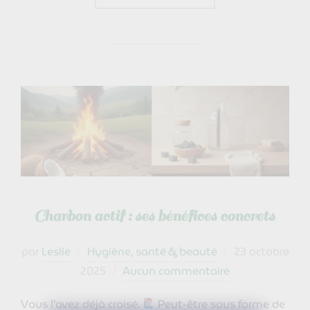
Charbon actif : ses bénéfices concrets
Publié
par
Leslie
Hygiène, santé & beauté
23 octobre
le
2025
Aucun commentaire
Vous l’avez déjà croisé.
Peut-être sous forme de