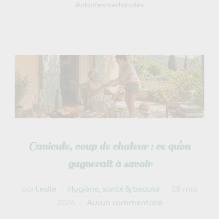
#plantesmedicinales
Canicule, coup de chaleur : ce qu’on
gagnerait à savoir
Publié
par
Leslie
Hygiène, santé & beauté
28 mai
le
2026
Aucun commentaire