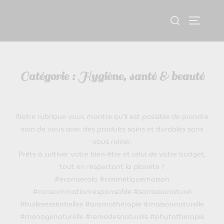
Aller
Rechercher :
au
Permute
contenu
Catégorie :
Hygiène, santé & beauté
Notre rubrique vous montre qu’il est possible de prendre
soin de vous avec des produits sains et durables sans
vous ruiner.
Prêts à cultiver votre bien-être et celui de votre budget,
tout en respectant la planète ?
#econoecolo #cosmetiquemaison
#consommationresponsable #santeaunaturel
#huilesessentielles #aromathérapie #maisonnaturelle
#menagenaturelle #remedesnaturels #phytotherapie