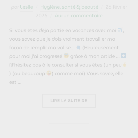
Publié
par
Leslie
Hygiène, santé & beauté
26 février
le
2026
Aucun commentaire
Si vous êtes déjà partie en vacances avec moi
,
vous savez que je dois vraiment travailler ma
façon de remplir ma valise…
(Heureusement
pour moi j’ai progressé
grâce à mon article …
N’hésitez pas à le consulter si vous êtes (un peu
) (ou beaucoup
) comme moi) Vous savez, elle
est …
« ALOÉ VERA : 7 UTILI
LIRE LA SUITE DE