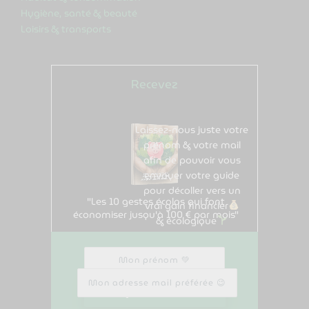
Hygiène, santé & beauté
Loisirs & transports
Recevez
gratuitement
Laissez-nous juste votre
prénom & votre mail
afin de pouvoir vous
envoyer votre guide
pour décoller vers un
"Les 10 gestes écolos qui font
vrai gain financier
économiser jusqu'à 100 € par mois"
& écologique
Mon prénom
Mon adresse mail préférée
Je le veux !