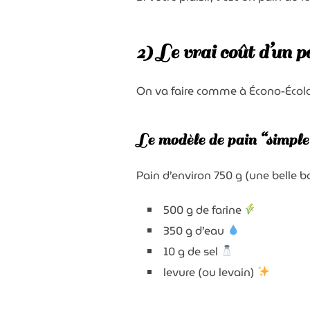
2) Le vrai coût d’un 
On va faire comme à Écono-Écolo :
Le modèle de pain “simpl
Pain d’environ 750 g (une belle b
500 g de farine
350 g d’eau
10 g de sel
levure (ou levain)