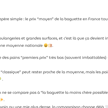
père simple : le prix “moyen” de la baguette en France tou
ngeries et grandes surfaces, et c’est là que ça devient i
 une moyenne nationale
.
e des pains “premiers prix” très bas (souvent imbattables)
onjour et bienvenue sur notre bl
“classique” peut rester proche de la moyenne, mais les pain
.
Nous vous offrons
, en complément, notre dossier :
Les 10 gestes écolos qui font économiser
in ne se compare pas à “la baguette la moins chère possible
jusqu'à 100 € par mois
.
Mon prénom
u levain ou une mie plus dense, la comparaison change déjà