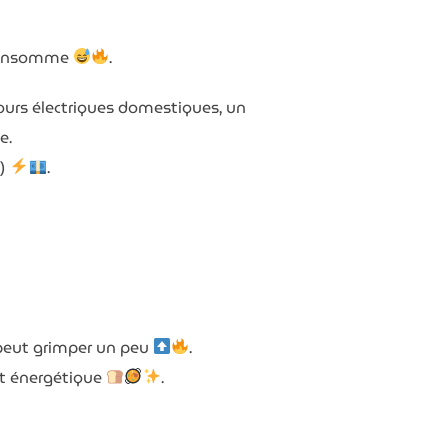
 consomme
.
ours électriques domestiques, un
e.
e)
.
t peut grimper un peu
.
oût énergétique
.