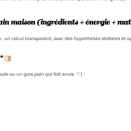
Mon adresse email préférée
pain maison (ingrédients + énergie + mat
Recevoir mon dossier
 un calcul transparent, avec des hypothèses réalistes et ap
Sachez que, moi non plus je n'aime pas les spams
. Donc votre adresse mail ne sera jamais cédée ni revendue !
En vous inscrivant ici,
vous recevrez des articles, des vidéos, offre commerciales,
podcasts
et autres conseils pour vous aider à allier économie
& écologie
.
Vous pouvez vous désabonner à tout instant
e”
oule ou un gros pain qui fait envie
) :