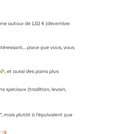
rne autour de 1,02 € (décembre
ntéressant… parce que vous, vous
, et aussi des pains plus
og
s spéciaux (tradition, levain,
”, mais plutôt à l’équivalent que
.