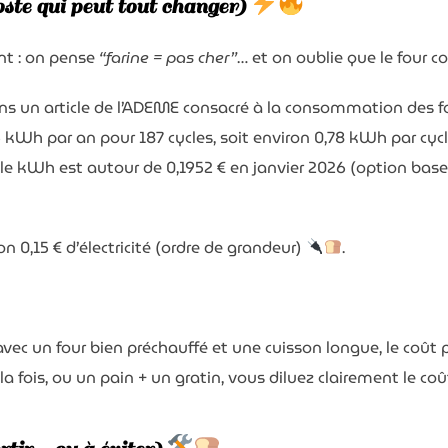
oste qui peut tout changer)
nt : on pense
“farine = pas cher”
… et on oublie que le four
s un article de l’ADEME consacré à la consommation des f
h par an pour 187 cycles, soit environ 0,78 kWh par cycl
, le kWh est autour de 0,1952 € en janvier 2026 (option bas
 0,15 € d’électricité (ordre de grandeur)
.
 avec un four bien préchauffé et une cuisson longue, le coû
la fois, ou un pain + un gratin, vous diluez clairement le c