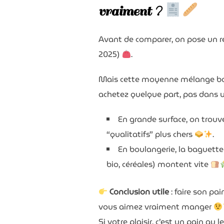
vraiment ?
Avant de comparer, on pose un re
2025)
.
Mais cette moyenne mélange boula
achetez quelque part, pas dans
En grande surface, on trouv
“qualitatifs” plus chers
.
B
En boulangerie, la baguette 
bio, céréales) montent vite
Conclusion utile
: faire son pa
vous aimez vraiment manger
Si votre plaisir, c’est un pain a