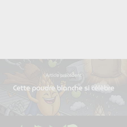
Navigation
Previous
de
Cette poudre blanche si célèbre
l’article