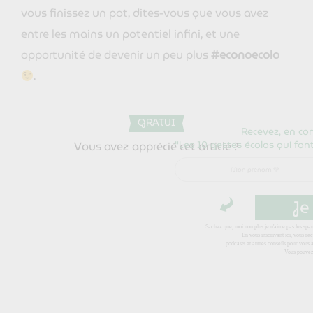
vous finissez un pot, dites-vous que vous avez
entre les mains un potentiel infini, et une
opportunité de devenir un peu plus
#econoecolo
.
GRATUI
Recevez, en co
T
"Les 10 gestes écolos qui fo
Vous avez apprécié cet article ?
Mon prénom
Je
Sachez que, moi non plus je n'aime pas les sp
En vous inscrivant ici, vous re
podcasts et autres conseils pour vous
Vous pouvez 