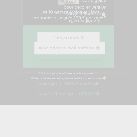
envoyer votre guide
pour décoller vers un
"Les 10 gestes écolos qui font
vrai gain financier
économiser jusqu'à 100 € par mois"
& écologique
Mon prénom
Mon adresse mail préférée
Je le veux !
Moi non plus je n'aime pas les spams
Votre adresse ne sera jamais cédée ou revendue
Copyright © 2026 Écono&colo
Inspiro Theme
par
WPZOOM