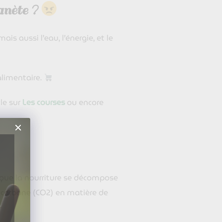
lanète ?
s aussi l’eau, l’énergie, et le
alimentaire.
cle sur
Les courses
ou encore
que la nourriture se décompose
e carbone (CO2) en matière de