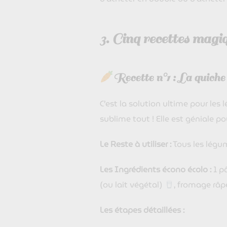
3. Cinq recettes magiq
Recette n°1 : La quich
C’est la solution ultime pour les
sublime tout ! Elle est géniale pou
Le Reste à utiliser :
Tous les légum
Les Ingrédients écono écolo :
1 pâ
(ou lait végétal)
, fromage râpé
Les étapes détaillées :