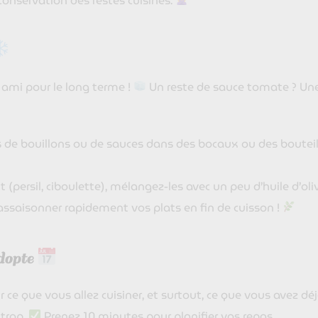
onservation des restes cuisinés.
 ami pour le long terme !
Un reste de sauce tomate ? Un
 de bouillons ou de sauces dans des bocaux ou des bouteill
(persil, ciboulette), mélangez-les avec un peu d’huile d’oli
 assaisonner rapidement vos plats en fin de cuisson !
adopte
ir ce que vous allez cuisiner, et surtout, ce que vous avez d
 trop.
Prenez 10 minutes pour planifier vos repas.