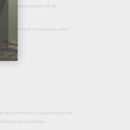
mationresponsable et de
 du changement climatique, selon
date de péremption approche ou les
ubliez pas les boîtes