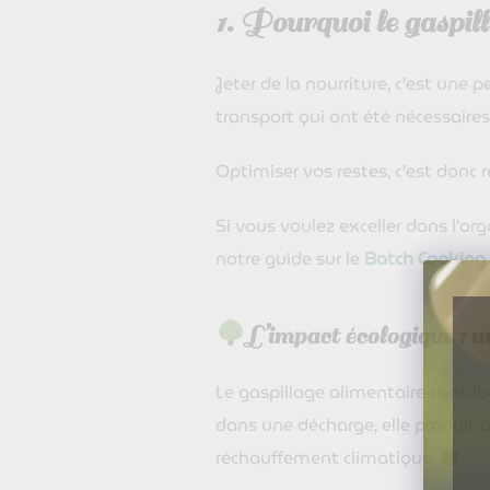
1. Pourquoi le gaspil
Jeter de la nourriture, c’est une p
transport qui ont été nécessaires
Optimiser vos restes, c’est donc
Si vous voulez exceller dans l’org
notre guide sur le
Batch Cooking
L’impact écologique : 
Le gaspillage alimentaire contri
dans une décharge, elle produit 
réchauffement climatique.