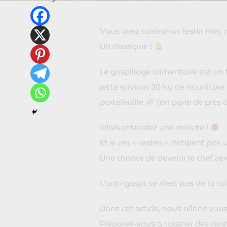
Vous avez cuisiné un festin hier, 
Un classique !
Le gaspillage alimentaire est un 
jette environ 30 kg de nourriture
portefeuille
(on parle de près d
Mais attendez une minute !
Et si ces « restes » n’étaient pa
Une chance de devenir le chef zéro
L’anti-gaspi, ce n’est pas de la c
Dans cet article, nous allons vou
Préparez-vous à cuisiner des rec