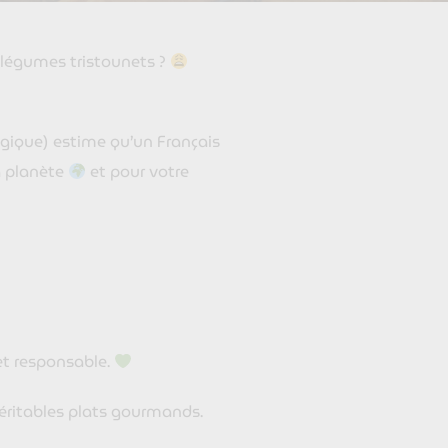
de légumes tristounets ?
ogique) estime qu’un Français
la planète
et pour votre
 et responsable.
 véritables plats gourmands.