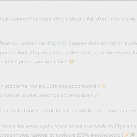
mais aujourd’hui, votre réfrigérateur a l’air d’un cimetière 
fléau qui coûte cher :
l’ADEME
(Agence de la transition écol
 par an, dont 7 kg encore emballés. C’est un désastre pour 
e 400 € perdus par an !). Aïe !
s un problème, mais plutôt une opportunité ?
-déchet le plus créatif de votre cuisine ?
uisine de fortune. C’est de la cuisine intelligente, savoureuse
s révéler les secrets pour transformer vos fonds de frigo en
ettes simples, rapides, et toujours 100% #econoecolo !