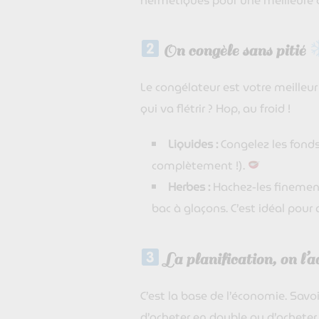
hermétiques pour une meilleure c
On congèle sans pitié
Le congélateur est votre meilleur
qui va flétrir ? Hop, au froid !
Liquides :
Congelez les fonds
complètement !).
Herbes :
Hachez-les finement 
bac à glaçons. C’est idéal pour
La planification, on l’
C’est la base de l’économie. Savo
d’acheter en double ou d’acheter